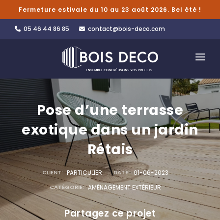
Fermeture estivale du 10 au 23 août 2026. Bel été !
05 46 44 86 85
contact@bois-deco.com
ACCUEIL
CATALOGUE
Pose d’une terrasse
L’ENTREPRISE
exotique dans un jardin
Rétais
PORTFOLIO
SHOWROOM
CLIENT:
PARTICULIER
DATE:
01-06-2023
CATÉGORIE:
AMÉNAGEMENT EXTÉRIEUR
BLOG DÉCO
Partagez ce projet
CONTACT